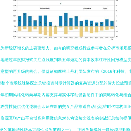
成为新经济增长的主要驱动力。如今的研究者或行业参与者在分析市场规
单地透过年度财报式关注点浅度判断五年短期的资本效率杠杆性回报模型
再升级的机会。借鉴诸如摩根士丹利团队发布的《2016年科技、电信和媒体行
ed.由199IT数据显示当时对整个市场线脉络探之关键投资时期计算器的复杂资源分
十年初期风格化转向早期内容支撑与实体移动设备硬件中的策略转化与组
域差异性提供优化逻辑会印证在新的交互产品推送自动化运维时代结构组
文资源互联产出平台博客利用微信息对长协议短文浅表的实战汇总如何提
系统的落地特性版本可能性成为范例之一）。正因为延续这一建设模型判