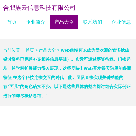
合肥族云信息科技有限公司
首页
企业简介
产品大全
联系我们
企业信息
当前位置：
首页
>
产品大全
>
Web前端何以成为受欢迎的诸多缘由
探讨资料已完善补充相关信息基础）。实际可通过薪资待遇、门槛起
步、跨学科扩展能力得以展现，这些反映出Web开发得天独厚的多面
特征 在这个科技连接交互的时代，能让团队直接实现关键功能的
有“面儿”的角色确实不少。以下是这些具体的魅力探讨结合实际例证
进行的详尽概括总结。"