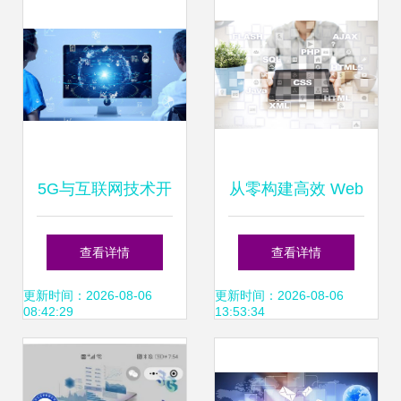
展
5G与互联网技术开
从零构建高效 Web
发 推动互联网医疗
应用 编程与现代互
查看详情
查看详情
健康迈向新高度
联网技术的融合理
更新时间：2026-08-06
更新时间：2026-08-06
08:42:29
13:53:34
念