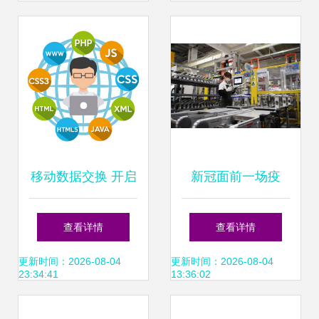
天独厚的多面特征
白皮书与开发联盟
在这个科技连接交
分享
互的时代，能让团
队直接实现关键功
能的有“面儿”的角
移动数据交换 开启
新冠面前一场疫
色确实不少。以下
互联网技术开发的
情，让我们彻底认
查看详情
查看详情
是这些具体的魅力
新视界
清了中国在国际上
更新时间：2026-08-04
更新时间：2026-08-04
23:34:41
13:36:02
探讨结合实际例证
的真实地位